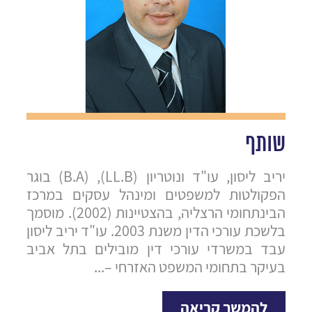
שותף
יריב ליסון, עו"ד ונוטריון (LL.B), (B.A) בוגר
הפקולטות למשפטים ומינהל עסקים במרכז
הבינתחומי הרצליה, בהצטיינות (2002). מוסמך
בלשכת עורכי הדין משנת 2003. עו"ד יריב ליסון
ניף חיפה (ראשי)
סניף מרכז
עבד במשרדי עורכי דין מובילים בתל אביב
בעיקר בתחומי המשפט האזרחי –...
להמשך קריאה