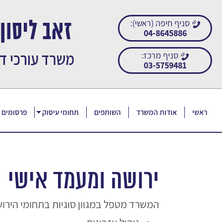
סניף חיפה (ראשי):
04-8645886
סניף מרכז:
03-5759481
ראשי
אודות המשרד
השותפים
תחומי עיסוק
פרסומים ו
ירושה ומעמד אישי
המשרד מטפל במגוון סוגיות בתחומי הירו